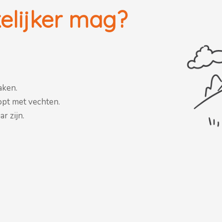
elijker mag?
aken.
topt met vechten.
r zijn.