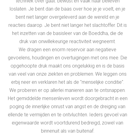
techniek over gaat: bewust en vaak naar believen
loslaten. Je bent dan de baas over hoe je je voelt, en je
bent niet langer overgeleverd aan de wereld en je
reacties daarop. Je bent niet langer het slachtoffer. Dit is
het inzetten van de basisleer van de Boeddha, die de
druk van onwillekeurige reactiviteit wegneemt.
We dragen een enorm reservoir aan negatieve
gevoelens, houdingen en overtuigingen met ons mee. Die
opgehoopte druk maakt ons ongelukkig en is de basis
van veel van onze ziekten en problemen. We leggen ons
erbij neer en verklaren het als de "menselijke conditie".
We proberen er op allerlei manieren aan te ontsnappen.
Het gemiddelde mensenleven wordt doorgebracht in een
poging de innerlijke onrust van angst en de dreiging van
ellende te vermijden en te ontvluchten. Ieders gevoel van
eigenwaarde wordt voortdurend bedreigd, zowel van
binnenuit als van buitenaf.