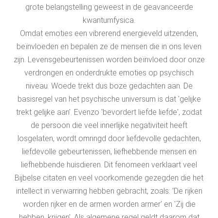
grote belangstelling geweest in de geavanceerde
kwantumfysica.
Omdat emoties een vibrerend energieveld uitzenden,
beïnvloeden en bepalen ze de mensen die in ons leven
zijn. Levensgebeurtenissen worden beïnvloed door onze
verdrongen en onderdrukte emoties op psychisch
niveau. Woede trekt dus boze gedachten aan. De
basisregel van het psychische universum is dat 'gelijke
trekt gelijke aan'. Evenzo 'bevordert liefde liefde', zodat
de persoon die veel innerlijke negativiteit heeft
losgelaten, wordt omringd door liefdevolle gedachten,
liefdevolle gebeurtenissen, liefhebbende mensen en
liefhebbende huisdieren. Dit fenomeen verklaart veel
Bijbelse citaten en veel voorkomende gezegden die het
intellect in verwarring hebben gebracht, zoals: 'De rijken
worden rijker en de armen worden armer' en 'Zij die
hebben, krijgen'. Als algemene regel geldt daarom dat